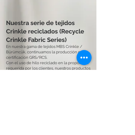
Nuestra serie de tejidos
Crinkle reciclados (Recycle
Crinkle Fabric Series)
En nuestra gama de tejidos MBS Crinkle /
Bürümcük, continuamos la producción con
certificación GRS/RCS.
Con el uso de hilo reciclado en la proporción
requerida por los clientes, nuestros productos
han logrado consolidar su posición en el
mercado.
El tejido reciclado certificado más producido
(Recycle Crinkle) tiene la siguiente
composición:
50% poliéster (RM0186)
2% elastano / spandex (RM0160)
48% poliéster reciclado post-consumo
(RM0189)
Certificaciones: GRS (Global Recycled
Standard), RCS (Recycled Claim Standard 100)
Composición: 50% PES, 2% EA, 48% PES