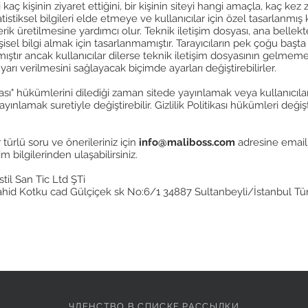
 kaç kişinin ziyaret ettiğini, bir kişinin siteyi hangi amaçla, kaç kez 
atistiksel bilgileri elde etmeye ve kullanıcılar için özel tasarlanmış
rik üretilmesine yardımcı olur. Teknik iletişim dosyası, ana bellek
isel bilgi almak için tasarlanmamıştır. Tarayıcıların pek çoğu başta 
ştır ancak kullanıcılar dilerse teknik iletişim dosyasının gelmemes
arı verilmesini sağlayacak biçimde ayarları değiştirebilirler.
tikası" hükümlerini dilediği zaman sitede yayınlamak veya kullanıcıl
lamak suretiyle değiştirebilir. Gizlilik Politikası hükümleri değişt
er türlü soru ve önerileriniz için
info@maliboss.com
adresine email 
im bilgilerinden ulaşabilirsiniz.
il San Tic Ltd ŞTi
id Kotku cad Gülçiçek sk No:6/1 34887 Sultanbeyli/İstanbul Tü
ЧЛЕНСТВО В СПИСКЕ РАССЫЛКИ