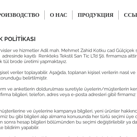
РОИЗВОДСТВО
О НАС
ПРОДУКЦИЯ
ССЫ
K POLİTİKASI
rvisler ve hizmetler Adil mah. Mehmet Zahid Kotku cad Gülçiçek
adresinde kayıtlı Renkteks Tekstil San Tic LTd Şti. firmamıza aitti
tek tül brode üretimi yapmaktayız.
şisel veriler toplayabilir. Aşağıda, toplanan kişisel verilerin nasıl v
korunduğu belirtilmiştir.
rm ve anketlerin doldurulması suretiyle üyelerin/müşterilerin kendil
m, firma bilgileri, telefon, adres veya e-posta adresleri gibi) firmamız
terilerine ve üyelerine kampanya bilgileri, yeni ürünler hakkınd
erimiz bu gibi bilgileri alıp almama konusunda her türlü seçimi üye o
an sonra hesap bilgileri bölümünden bu seçimi değiştirilebilir ya 
le bildirim yapabilir.