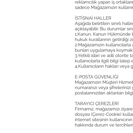
reklamcılık yapan iş ortaklarımı
sadece Mağazamızın kullanımı
İSTİSNAİ HALLER
Aşağıda belirtilen sınırlı hall
açıklayabilir. Bu durumlar sın
1.Kanun, Kanun Hükmünde Kara
hukuk kurallarının getirdiği 
2.Mağazamızın kullanıcılarla 
bunları uygulamaya koymak 
3.Yetkili idari ve adli otor
kullanıcılarla ilgili bilgi talep
4.Kullanıcıların hakları veya
E-POSTA GÜVENLİĞİ
Mağazamızın Müşteri Hizmetler
numaranızı veya şifrelerinizi
postalarınızdan aktarılan bil
TARAYICI ÇEREZLERİ
Firmamız, mağazamızı ziyaret e
dosyası (Çerez-Cookie) kullan
internet sitesinin kullanıcını
hakkında durum ve tercihleri s