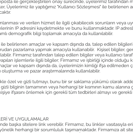
osta ile gerçekleştirilen onay sürecinde, üyelerimiz tarafından 
giler, Üyelerimiz ile yaptığımız "Kullanıcı Sözleşmesi" ile belirlene
aktır.
ımlanması ve verilen hizmet ile ilgili çıkabilecek sorunların veya uy
lerinin IP adresini kaydetmekte ve bunu kullanmaktadır. IP adresleri
lı demografik bilgi toplamak amacıyla da kullanılabilir.
le belirlenen amaçlar ve kapsam dışında da, talep edilen bilgileri k
rudan pazarlama yapmak amacıyla kullanabilir. Kişisel bilgiler, ger
bilir. Firmamız tarafından talep edilen bilgiler veya kullanıcı tara
an işlemlerle ilgili bilgiler; Firmamız ve işbirliği içinde olduğu ki
açlar ve kapsam dışında da, üyelerimizin kimliği ifşa edilmeden çeşi
 oluşturma ve pazar araştırmalarında kullanılabilir.
nlikle özel ve gizli tutmayı, bunu bir sır saklama yükümü olarak adde
gizli bilginin tamamının veya herhangi bir kısmının kamu alanına g
işiye ifşasını önlemek için gerekli tüm tedbirleri almayı ve gerek
LERİ VE UYGULAMALAR
e başka sitelere link verebilir. Firmamız, bu linkler vasıtasıyla erişi
 yönelik herhangi bir sorumluluk taşımamaktadır. Firmamıza ait sit