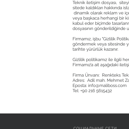
Teknik iletişim dosyası, siteyi
sitede kaldıkları hakkında ist
dinamik olarak reklam ve içe
veya başkaca herhangi bir kiş
kabul eder biçimde tasarlanmı
dosyasının gönderildiğinde uy
Firmamız, işbu "Gizlilik Poli
göndermek veya sitesinde yayın
tarihte yürürlük kazanır.
Gizlilik politikamız ile ilgili h
Firmamız’a ait aşağıdaki iletiş
Firma Ünvanı: Renkteks Tekst
Adres: Adil mah. Mehmet Zah
Eposta:
info@maliboss.com
Tel: +90 216 5615432
СОЦИАЛЬНЫЕ СЕТИ