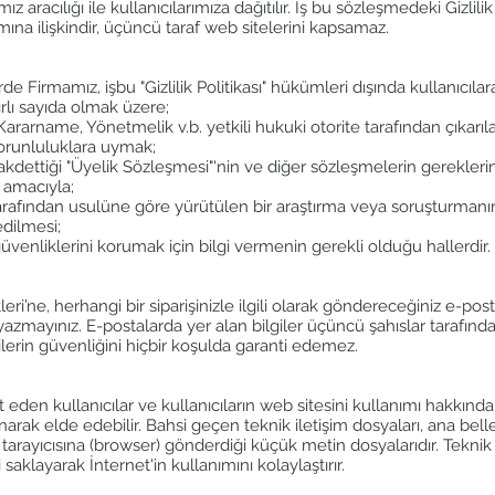
z aracılığı ile kullanıcılarımıza dağıtılır. İş bu sözleşmedeki Gizlilik 
na ilişkindir, üçüncü taraf web sitelerini kapsamaz.
erde Firmamız, işbu "Gizlilik Politikası" hükümleri dışında kullanıcılara
ırlı sayıda olmak üzere;
rname, Yönetmelik v.b. yetkili hukuki otorite tarafından çıkarıl
zorunluluklara uymak;
akdettiği "Üyelik Sözleşmesi"'nin ve diğer sözleşmelerin gerekleri
amacıyla;
ite tarafından usulüne göre yürütülen bir araştırma veya soruşturma
 edilmesi;
 güvenliklerini korumak için bilgi vermenin gerekli olduğu hallerdir.
i’ne, herhangi bir siparişinizle ilgili olarak göndereceğiniz e-posta
 yazmayınız. E-postalarda yer alan bilgiler üçüncü şahıslar tarafınd
gilerin güvenliğini hiçbir koşulda garanti edemez.
den kullanıcılar ve kullanıcıların web sitesini kullanımı hakkındaki 
arak elde edebilir. Bahsi geçen teknik iletişim dosyaları, ana bel
n tarayıcısına (browser) gönderdiği küçük metin dosyalarıdır. Teknik 
aklayarak İnternet'in kullanımını kolaylaştırır.