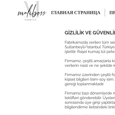
ГЛАВНАЯ СТРАНИЦА
П
GİZLİLİK VE GÜVENLİ
Fabrikamızda verilen tüm se
Sultanbeyli/İstanbul Türkiye 
işletilir. Raşel kumaş tül pe
Firmamız, çeşitli amaçlarla ki
verilerin nasıl ve ne şekilde 
Firmamız üzerinden çeşitli fo
kişisel bilgileri (isim-soy isi
gereği toplanmaktadır.
Firmamız bazı dönemlerde müş
teklifleri gönderebilir. Üyel
sonrasında üye girişi yaptıkt
bilgilendirme iletisindeki link