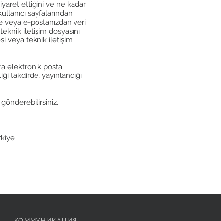
ziyaret ettiğini ve ne kadar
 kullanıcı sayfalarından
te veya e-postanızdan veri
teknik iletişim dosyasını
i veya teknik iletişim
ara elektronik posta
iği takdirde, yayınlandığı
gönderebilirsiniz.
rkiye
КОММУНИКАЦИЯ