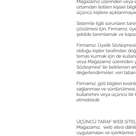
Mağazamız üzerinden veya ep
ortamdan iletilen kişisel bil
üçüncü kişilere açıklanmayac
Sistemle ilgili sorunların tan
çözülmesi için, Firmamız, üye
şekilde tanımlamak ve kapsam
Firmamız, Üyelik Sözleşmesi i
olduğu kişiler tarafından doğ
temas kurmak için de kullanıla
veya Mağazamız üzerinden yapıl
Sözleşmesi" ile belirlenen am
değerlendirmeler, veri tabanı
Firmamız, gizli bilgileri kesi
sağlanması ve sürdürülmesi, 
kullanımını veya üçüncü bir k
etmektedir.
ÜÇÜNCÜ TARAF WEB SİTE
Mağazamız, web sitesi dâhilind
uygulamaları ve içeriklerine