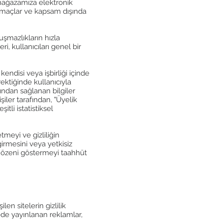
mağazamıza elektronik
n amaçlar ve kapsam dışında
uşmazlıkların hızla
, kullanıcıları genel bir
endisi veya işbirliği içinde
ektiğinde kullanıcıyla
fından sağlanan bilgiler
şiler tarafından, "Üyelik
tli istatistiksel
tmeyi ve gizliliğin
irmesini veya yetkisiz
li özeni göstermeyi taahhüt
len sitelerin gizlilik
ede yayınlanan reklamlar,